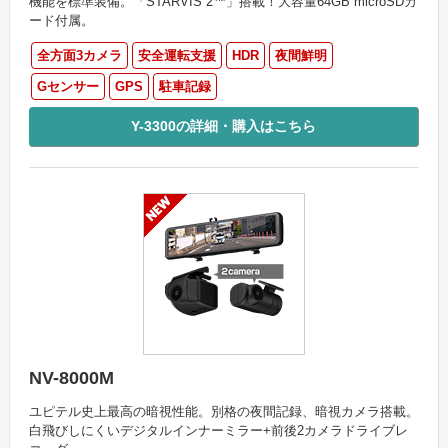
機能を標準装備。「STARVIS 2™」搭載！大容量64GB microSDカ
ード付属。
全方面3カメラ
安全運転支援
HDR
夜間鮮明
Gセンサー
GPS
駐車記録
Y-3300の詳細・購入はこちら
NV-8000M
ユピテル史上最高の暗視性能。別格の夜間記録、暗視カメラ搭載。
白飛びしにくいデジタルインナーミラー+前後2カメラドライブレ