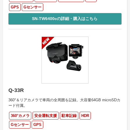
GPS
Gセンサー
SN-TW6400cの詳細・購入はこちら
Q-33R
360°＆リアカメラで車両の全周囲を記録。大容量64GB microSDカ
ード付属。
360°カメラ
安全運転支援
駐車記録
HDR
Gセンサー
GPS