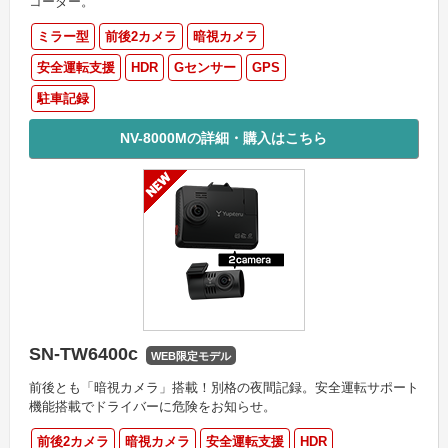
コーダー。
ミラー型
前後2カメラ
暗視カメラ
安全運転支援
HDR
Gセンサー
GPS
駐車記録
NV-8000Mの詳細・購入はこちら
SN-TW6400c
WEB限定モデル
前後とも「暗視カメラ」搭載！別格の夜間記録。安全運転サポート
機能搭載でドライバーに危険をお知らせ。
前後2カメラ
暗視カメラ
安全運転支援
HDR